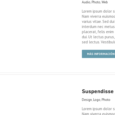
Audio
,
Photo
,
Web
Lorem ipsum dolor si
Nam viverra euismod
varius vitae. Sed dui
interdum nec metus. 
placerat, felis enim 
dui. Ut lectus purus
sed lectus. Vestibu
MÁS INFORMACIÓN
Suspendisse 
Design
,
Logo
,
Photo
Lorem ipsum dolor si
Nam viverra euismod