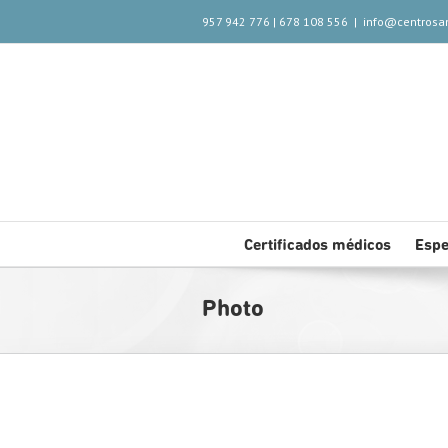
957 942 776
|
678 108 556
|
info@centrosa
Certificados médicos
Espe
Photo