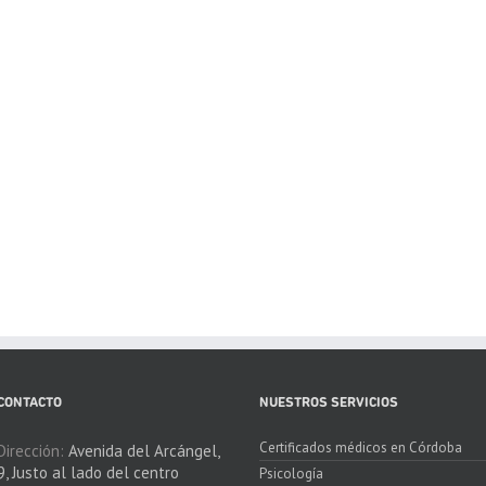
CONTACTO
NUESTROS SERVICIOS
Certificados médicos en Córdoba
Dirección:
Avenida del Arcángel,
9, Justo al lado del centro
Psicología