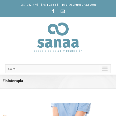
957 942 776
|
678 108 556
|
info@centrosanaa.com
Go to...
Fisioterapia