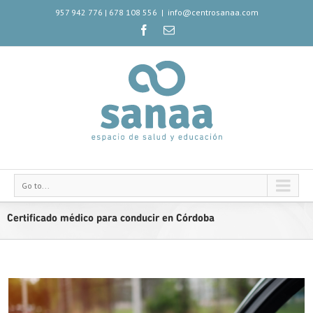
957 942 776
|
678 108 556
|
info@centrosanaa.com
Go to...
Certificado médico para conducir en Córdoba