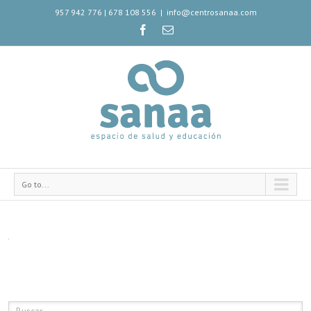
957 942 776
|
678 108 556
|
info@centrosanaa.com
Go to...